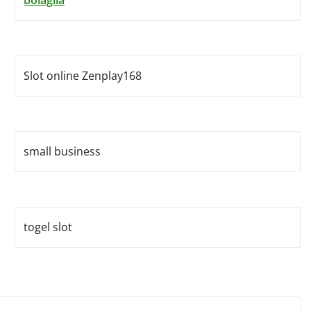
bolagila
Slot online Zenplay168
small business
togel slot