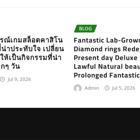
BLOG
รณ์เกมสล็อตคาสิโน
Fantastic Lab-Grow
่น่าประทับใจ เปลี่ยน
Diamond rings Rede
ให้เป็นกิจกรรมที่น่า
Present day Deluxe 
กๆ วัน
Lawful Natural beau
Prolonged Fantastic
Jul 9, 2026
Admin
Jul 5, 2026