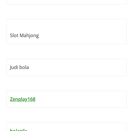
Slot Mahjong
Judi bola
Zenplay168