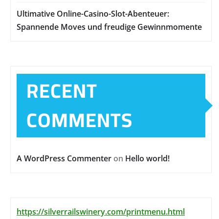
Ultimative Online-Casino-Slot-Abenteuer:
Spannende Moves und freudige Gewinnmomente
RECENT
COMMENTS
A WordPress Commenter
on
Hello world!
https://silverrailswinery.com/printmenu.html