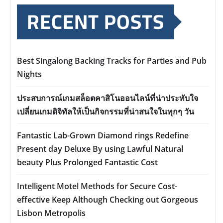
RECENT POSTS
Best Singalong Backing Tracks for Parties and Pub
Nights
ประสบการณ์เกมสล็อตคาสิโนออนไลน์ที่น่าประทับใจ
เปลี่ยนเกมดิจิทัลให้เป็นกิจกรรมที่น่าสนใจในทุกๆ วัน
Fantastic Lab-Grown Diamond rings Redefine
Present day Deluxe By using Lawful Natural
beauty Plus Prolonged Fantastic Cost
Intelligent Motel Methods for Secure Cost-
effective Keep Although Checking out Gorgeous
Lisbon Metropolis