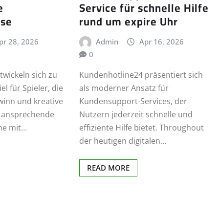
e
Service für schnelle Hilfe
sse
rund um expire Uhr
pr 28, 2026
Admin
Apr 16, 2026
0
twickeln sich zu
Kundenhotline24 präsentiert sich
el für Spieler, die
als moderner Ansatz für
winn und kreative
Kundensupport-Services, der
e ansprechende
Nutzern jederzeit schnelle und
he mit…
effiziente Hilfe bietet. Throughout
der heutigen digitalen…
READ MORE