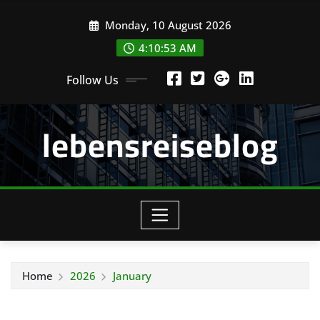
Skip
Monday, 10 August 2026
to
content
4:10:53 AM
Follow Us
lebensreiseblog
Home
2026
January