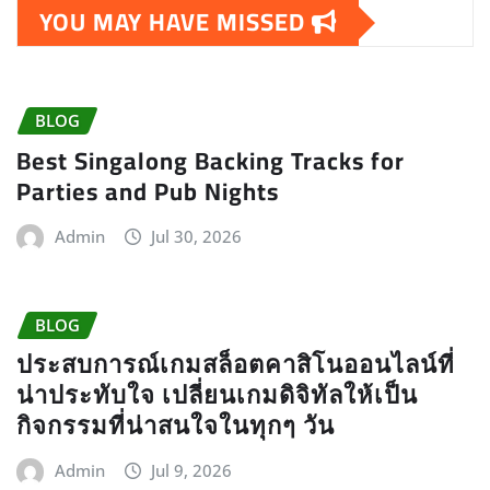
YOU MAY HAVE MISSED
BLOG
Best Singalong Backing Tracks for
Parties and Pub Nights
Admin
Jul 30, 2026
BLOG
ประสบการณ์เกมสล็อตคาสิโนออนไลน์ที่
น่าประทับใจ เปลี่ยนเกมดิจิทัลให้เป็น
กิจกรรมที่น่าสนใจในทุกๆ วัน
Admin
Jul 9, 2026