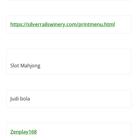
https://silverrailswinery.com/printmenu.html
Slot Mahjong
Judi bola
Zenplay168