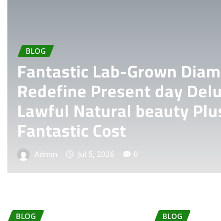
Diamond rings
BLOG
 Deluxe By using
Intellig
y Plus Prolonged
Cost-eff
out Gorg
Admin
M
BLOG
BLOG