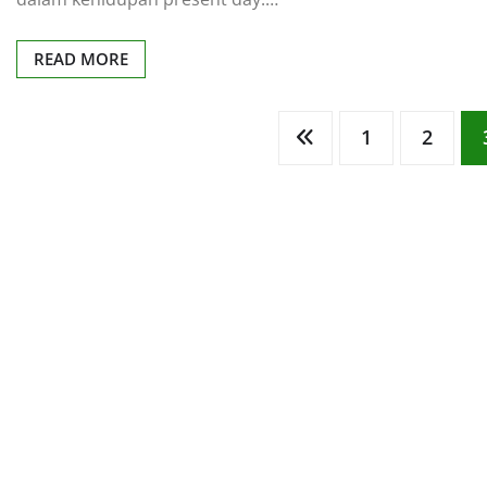
READ MORE
Posts
1
2
pagination