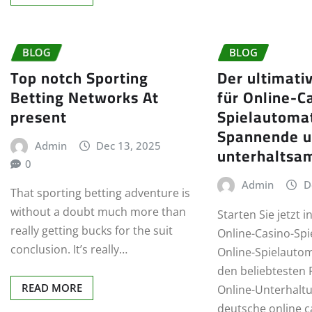
BLOG
BLOG
Top notch Sporting
Der ultimati
Betting Networks At
für Online-C
present
Spielautoma
Spannende 
Admin
Dec 13, 2025
unterhaltsam
0
Admin
D
That sporting betting adventure is
without a doubt much more than
Starten Sie jetzt i
really getting bucks for the suit
Online-Casino-Sp
conclusion. It’s really…
Online-Spielauto
den beliebtesten
READ MORE
Online-Unterhalt
deutsche online 