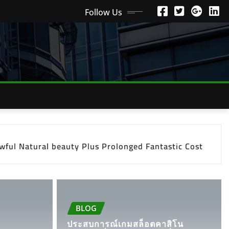
Follow Us
nged Fantastic Cost
Intelligent Motel Methods for 
BLOG
ประสบการณ์เกมสล็อตคาสิโน