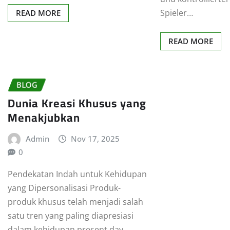
Spieler…
READ MORE
READ MORE
BLOG
Dunia Kreasi Khusus yang
Menakjubkan
Admin
Nov 17, 2025
0
Pendekatan Indah untuk Kehidupan
yang Dipersonalisasi Produk-
produk khusus telah menjadi salah
satu tren yang paling diapresiasi
dalam kehidupan present day.…