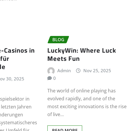
BLOG
e-Casinos in
LuckyWin: Where Luck
für
Meets Fun
le
Admin
Nov 25, 2025
0
ov 30, 2025
The world of online playing has
evolved rapidly, and one of the
spielsektor in
most exciting innovations is the rise
 letzten Jahren
of live…
nderungen
systematischeres
res Umfeld für
READ MORE